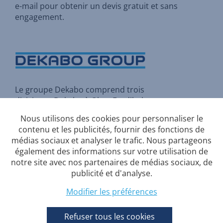
e-mail pour
obtenir un devis gratuit et sans
engagement
.
Le groupe Dekabo comprend trois
divisions :
Dekabo
à Olen,
Fordibel
à Herstal et
Rio Construct
à Asse
Nous utilisons des cookies pour personnaliser le
(Bruxelles).
contenu et les publicités, fournir des fonctions de
médias sociaux et analyser le trafic. Nous partageons
également des informations sur votre utilisation de
notre site avec nos partenaires de médias sociaux, de
Conditions-generales
publicité et d'analyse.
Politique de confidentialité
Modifier les préférences
Politique en matière de cookies
Refuser tous les cookies