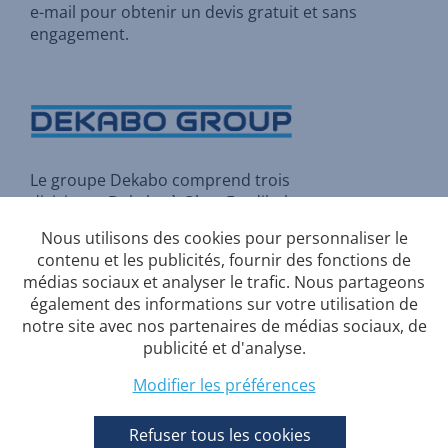
e-mail pour
obtenir un devis gratuit et sans
engagement
.
Le groupe Dekabo comprend trois
divisions :
Dekabo
à Olen,
Fordibel
à Herstal et
Rio Construct
à Asse
Nous utilisons des cookies pour personnaliser le
(Bruxelles).
contenu et les publicités, fournir des fonctions de
médias sociaux et analyser le trafic. Nous partageons
également des informations sur votre utilisation de
notre site avec nos partenaires de médias sociaux, de
Conditions-generales
publicité et d'analyse.
Politique de confidentialité
Modifier les préférences
Politique en matière de cookies
Refuser tous les cookies