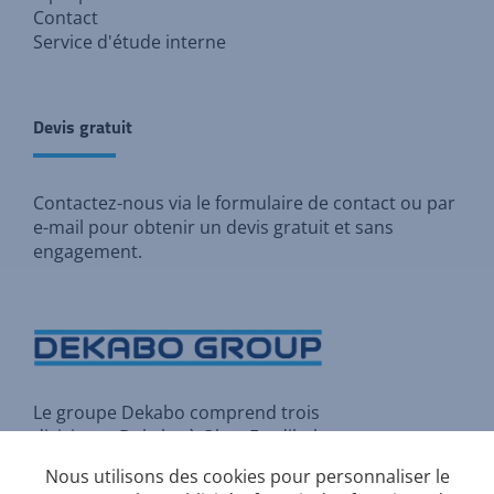
Contact
Service d'étude interne
Devis gratuit
Contactez-nous via
le formulaire de contact
ou par
e-mail pour
obtenir un devis gratuit et sans
engagement
.
Le groupe Dekabo comprend trois
divisions :
Dekabo
à Olen,
Fordibel
à Herstal et
Rio Construct
à Asse
Nous utilisons des cookies pour personnaliser le
(Bruxelles).