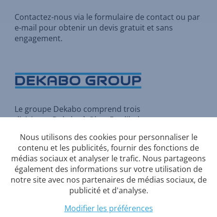
Contactez-nous via
le formulaire de contact
ou par
e-mail pour
obtenir un devis gratuit et sans
engagement
.
Le groupe Dekabo comprend trois
divisions :
Dekabo
à Olen,
Fordibel
à Herstal et
Rio Construct
à Asse
Nous utilisons des cookies pour personnaliser le
(Bruxelles).
contenu et les publicités, fournir des fonctions de
médias sociaux et analyser le trafic. Nous partageons
également des informations sur votre utilisation de
notre site avec nos partenaires de médias sociaux, de
Conditions-generales
publicité et d'analyse.
Politique de confidentialité
Modifier les préférences
Politique en matière de cookies