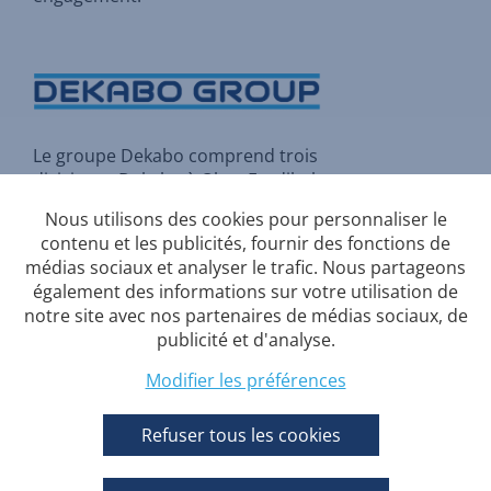
Le groupe Dekabo comprend trois
divisions :
Dekabo
à Olen,
Fordibel
à Herstal et
Rio Construct
à Asse
Nous utilisons des cookies pour personnaliser le
(Bruxelles).
contenu et les publicités, fournir des fonctions de
médias sociaux et analyser le trafic. Nous partageons
également des informations sur votre utilisation de
notre site avec nos partenaires de médias sociaux, de
Conditions-generales
publicité et d'analyse.
Politique de confidentialité
Modifier les préférences
Politique en matière de cookies
Refuser tous les cookies
Webcare by Reddi